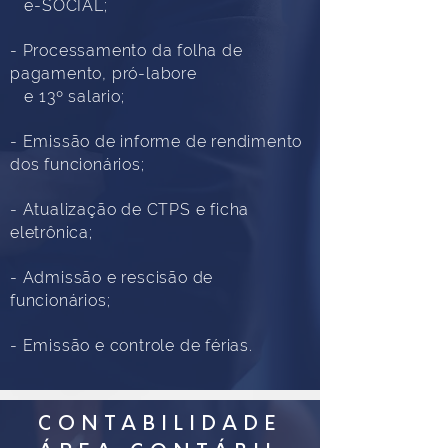
e-SOCIAL;
- Processamento da folha de
pagamento, pró-labore
e 13º salario
;
- Emissão de informe de rendimento
dos funcionários;
- Atualização de CTPS e ficha
eletrônica;
- Admissão e rescisão de
funcionários;
- Emissão e controle de férias.
CONTABILIDADE