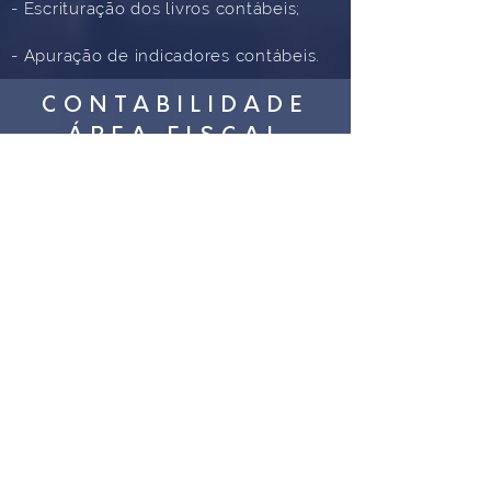
- Escrituração dos livros contábeis;
- Apuração de indicadores contábeis.
CONTABILIDADE
ÁREA FISCAL
E TRIBUTÁRIA
Assessoria completa para atender
as obrigações fiscais e tributárias,
buscando o melhor regime para sua
empresa.
- Apuração dos impostos nas
esferas Federal, Estadual
e Municipal;
- Demonstrativo de débitos