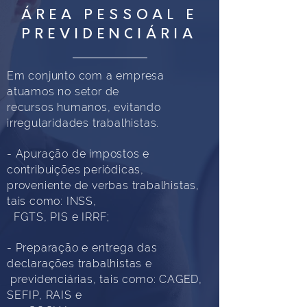
ÁREA PESSOAL E
PREVIDENCIÁRIA
Em conjunto com a empresa
atuamos no setor de
recursos humanos, evitando
irregularidades trabalhistas.
- Apuração de impostos e
contribuições periódicas,
proveniente de verbas trabalhistas,
tais como: INSS,
FGTS, PIS e IRRF;
- Preparação e entrega das
declarações trabalhistas e
previdenciárias, tais como: CAGED,
SEFIP, RAIS e