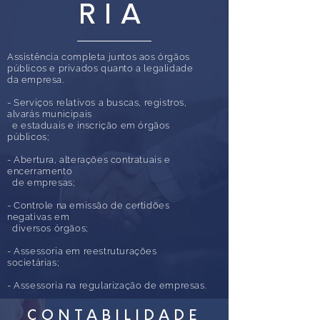
RIA
Assistência completa juntos aos órgãos
públicos e privados quanto a legalidade
da empresa.
- Serviços relativos a buscas, registros,
alvarás municipais
e estaduais e inscrição em órgãos
públicos;
- Abertura, alterações contratuais e
encerramento
de empresas;
- Controle na emissão de certidões
negativas em
diversos órgãos;
- Assessoria em reestruturações
societárias;
- Assessoria na regularização de empresas.
CONTABILIDADE