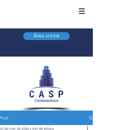
Área online
Post
10 de mar. de 2022
1 min de leitura