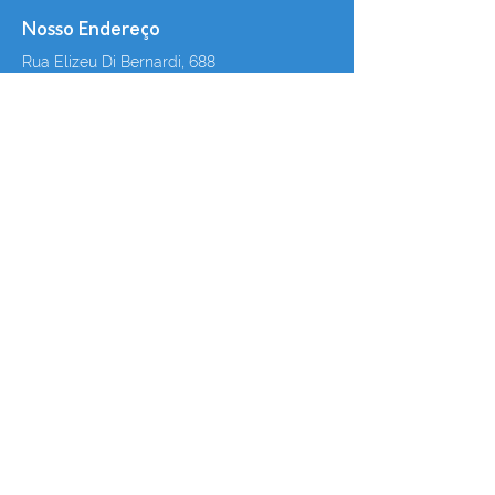
Nosso Endereço
Rua Elizeu Di Bernardi, 688
Campinas - São José |
SC
CEP
88101-050
|
Piso Superior
Horário de Funcionamento
Segunda a sexta-feira das 8h30min às 12h | 13h30min às
18h30min
(48) 3374-6997
contato@caspcontabilidade.com.br