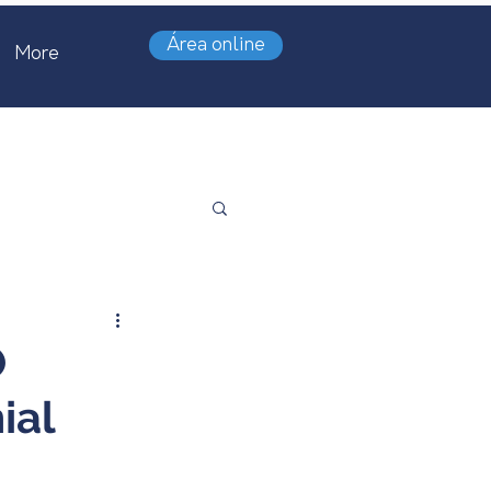
Área online
More
O
ial