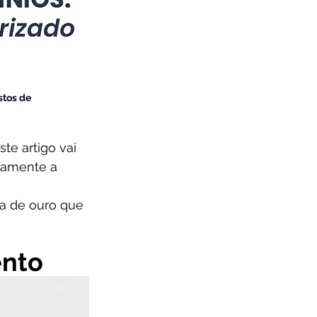
tos de 
e artigo vai 
amente a 
ra de ouro que 
ento