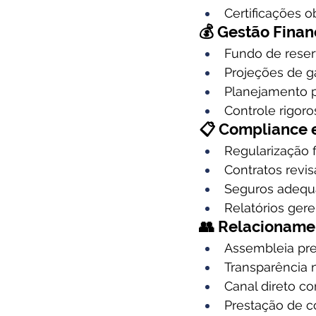
Certificações o
💰 Gestão Finan
Fundo de reser
Projeções de g
Planejamento p
Controle rigor
📋 Compliance
Regularização 
Contratos revis
Seguros adequ
Relatórios ger
👥 Relacioname
Assembleia pr
Transparência 
Canal direto c
Prestação de c