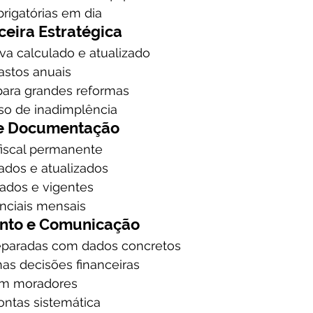
brigatórias em dia
ceira Estratégica
va calculado e atualizado
astos anuais
ara grandes reformas
oso de inadimplência
 e Documentação
fiscal permanente
ados e atualizados
ados e vigentes
enciais mensais
nto e Comunicação
eparadas com dados concretos
nas decisões financeiras
om moradores
ontas sistemática