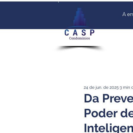
A e
24 de jun. de 2025
3 min d
Da Preve
Poder d
Intelige