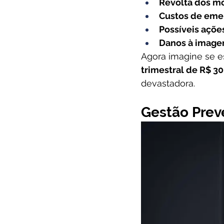
Revolta dos m
Custos de eme
Possíveis ações
Danos à image
Agora imagine se 
trimestral de R$ 3
devastadora.
Gestão Prev